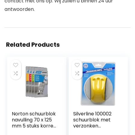
contact met ons op. Wij zullen u binnen 24 uur
antwoorden.
Related Products
Norton schuurblok
Silverline 100002
navulling 70 x 125
schuurblok met
mm 5 stuks korrel
verzonken
180 zelfklevend
handgrepen, 85 x