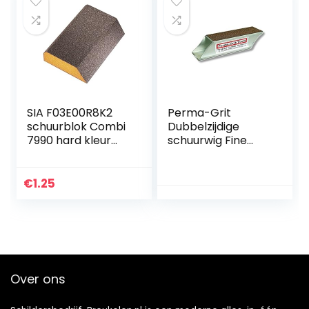
Schuurpapier |
17163
SIA F03E00R8K2
Perma-Grit
schuurblok Combi
Dubbelzijdige
7990 hard kleur
schuurwig Fine
oranje/medium 98
Grit/Grof Grit
x 69 x 26 mm
€
1.25
Over ons