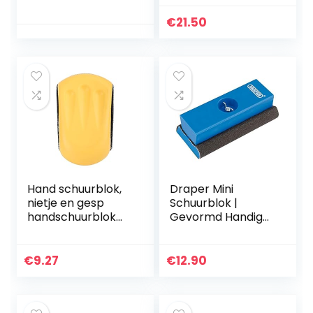
150 mm
€
21.50
Hand schuurblok,
Draper Mini
nietje en gesp
Schuurblok |
handschuurblok
Gevormd Handig
hand schuurpad
Gereedschap |
polijstschijf
Wandschuurmachi
5″125mm / 6″
ne | Hout, Grit en
€
9.27
€
12.90
150mm (5″125mm)
Gips Shaping Tools
| 120G
Siliciumcarbide