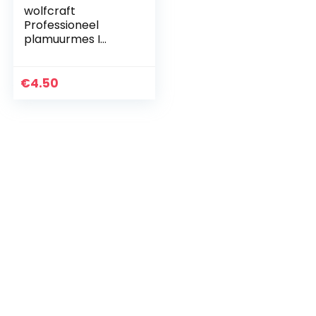
wolfcraft
Professioneel
plamuurmes I
4051000 I Voor het
plamuren van
overgangen in
€
4.50
gipskartonwanden