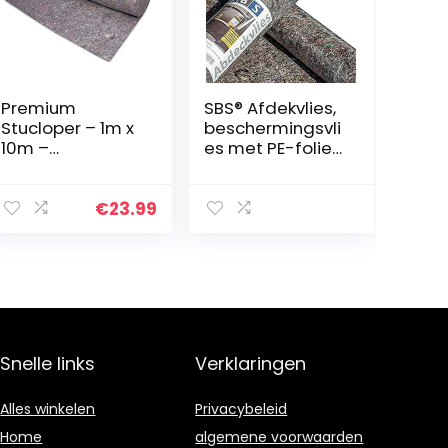
Premium
SBS® Afdekvlies,
Stucloper – 1m x
beschermingsvli
10m –
es met PE-folie,
Vloerbeschermi
antislip, rol van
ng – Extra sterk
50 m²
– Gerecycled
€
23.99
Materiaal –
Bescherm uw
vloer – Klussen –
Afdektapijt –
Kwaliteit
Snelle links
Verklaringen
Alles winkelen
Privacybeleid
Home
algemene voorwaarden