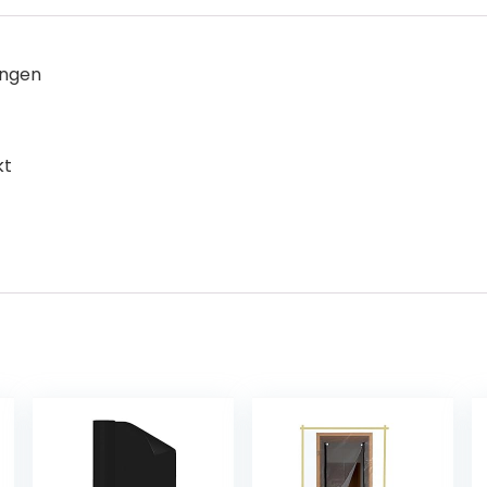
engen
kt