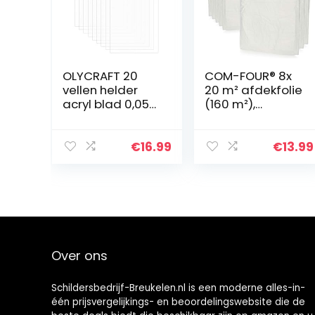
OLYCRAFT 20
COM-FOUR® 8x
vellen helder
20 m² afdekfolie
acryl blad 0,05
(160 m²),
mm paneel
beschermfolie
rechthoek
tegen spatten,
perspex
stof en vlekken,
€
16.99
€
13.99
transparant
oppervlaktebes
acryl bord PMMA
cherming bij
Silce
schilderen en
vochtbestendig
behangen (8
plastic bord –
stuks – 4x5m)
12,7 x 17,7 cm
Over ons
Schildersbedrijf-Breukelen.nl is een moderne alles-in-
één prijsvergelijkings- en beoordelingswebsite die de