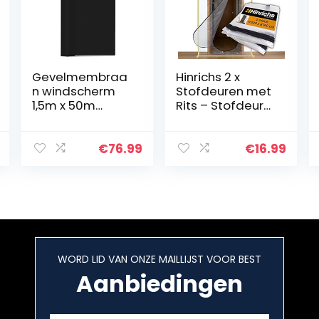
Gevelmembraa
Hinrichs 2 x
n windscherm
Stofdeuren met
1,5m x 50m
Rits – Stofdeur
(75m²) zwart –
Rits Transparant
windscherm CE-
– 220 x 120 cm
isolatie van de
Grote Deur –
€
76.99
€
16.99
gevel
Voor Renovatie
Ombouw
Sanering
WORD LID VAN ONZE MAILLIJST VOOR BEST
Aanbiedingen