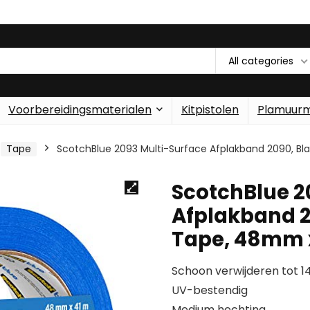
All categories
Voorbereidingsmaterialen
Kitpistolen
Plamuur
Tape
ScotchBlue 2093 Multi-Surface Afplakband 2090, Bla
ScotchBlue 2
Afplakband 2
Tape, 48mm x 
Schoon verwijderen tot 
UV-bestendig
Medium hechting