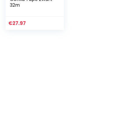
32m
€
27.97