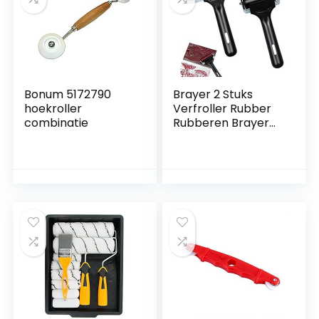
Bonum 5172790
Brayer 2 Stuks
hoekroller
Verfroller Rubber
combinatie
Rubberen Brayer
Verfroller Set
Printmaking
Wallpapers Roller
Kwast Drukrol
Rubberen
Verfroller voor
Prentkunst Behang
Stempelen Lijm
Applicatie Rubber
Roller