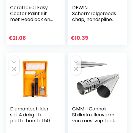
Coral 10501 Easy
DEWIN
Coater Paint Kit
Schermrolgereeds
met Headlock en
chap, handspline
Mini Roller Frame
roller,
en Hybride Borstel
rolgereedschap
12-delige Pack Set
met nylon wielen,
€
21.08
€
10.39
deur, raam,
installatie,
handspline, nylon
handgreep,
kogellagers, wiel,
dubbelzijdige
handspline rollen,
Diamantschilder
GMMH Cannoli
set 4 delig | 1x
Shillerkrullenvorm
platte borstel 50
van roestvrij staal,
mm, 1x verfroller 10
bakvorm voor
mm met handvat,
schuimrollen,