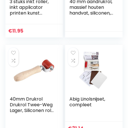
3 stuks inkt roller,
40 mm aandrukrol,
inkt applicator
massief houten
printen kunst
handvat, siliconen,
ambachtelijke
hittebestendig
roller, verf roller
vouwroldak, PVC-
inkt olieverf kunst
lasapparaat voor
€
11.95
ambachtelijke
lassen van
schilderij
kunststof /
gereedschap, verf
zeildoek, behang /
en inkt roller
hoeknaad en
gereedschap, voor
autofilmpersen
ambachtelijke
40mm Drukrol
Abig Linolsnijset,
Drukrol Twee-Weg
compleet
Lager, Siliconen rol
Hittebestendig,
Verwijderbare
Handroller voor het