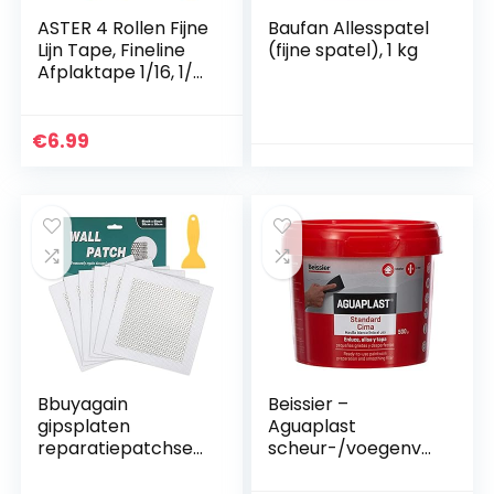
ASTER 4 Rollen Fijne
Baufan Allesspatel
Lijn Tape, Fineline
(fijne spatel), 1 kg
Afplaktape 1/16, 1/8,
1/4 en 1/2 Inch
Breed x 52 Yard,
Schilders Gele
€
6.99
Afplakband voor
Doe-het-zelf en
Auto Verf Kunst
Bbuyagain
Beissier –
gipsplaten
Aguaplast
reparatiepatchset,
scheur-/voegenvul
6 stuks
ler, 500 g
zelfklevende 8 “x8”