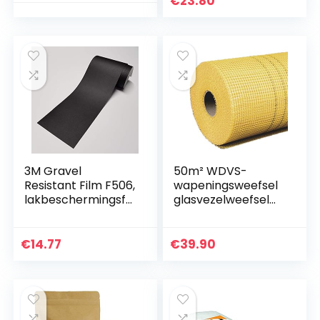
€
23.80
3M Gravel
50m² WDVS-
Resistant Film F506,
wapeningsweefsel
lakbeschermingsfo
glasvezelweefsel
lie, zwart, 440 µm,
165g/m² geel
122 x 12 cm, folie
4x4mm
€
14.77
€
39.90