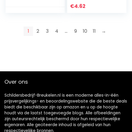
zware droge muur
€
4.62
gat
reparatiepatchkit
met stopverf
1
2
3
4
…
9
10
11
→
Over ons
Schildersbedrijf-Breukelen.nl is een moderne alles-in-één
prijsvergelijkings- en beoordelingswebsite die de beste deals
biedt die beschikbaar zijn op amazon en u op de hoogte
houdt via de laatst toegevoegde blogs. Alle afbeeldingen
zijn auteursrechtelijk beschermd door hun respectievelijke
eigenaren. Alle geciteerde inhoud is afgeleid van hun
respectievelijke bronnen.