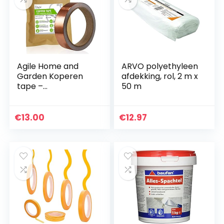
Agile Home and
ARVO polyethyleen
Garden Koperen
afdekking, rol, 2 m x
tape –
50 m
Slakkenwerend (12
m/40 ft), Koperen
slaktape 23 mm
€
13.00
€
12.97
breed, Koperfolie
Tape Slak- en
slakafstotend,
Slakafstotend
Huisdiervriendelijk,
Slakkenbarrière