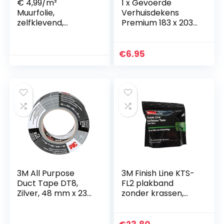
€ 4,99/m²
1 x Gevoerde
Muurfolie,
Verhuisdekens
zelfklevend,
Premium 183 x 203
transparant, mat
cm, ca. 520 g/m²,
of glans,
zwart, (Quilted
olifantenhuid,
Shipping Furniture
€
6.95
plakfolie voor
Pads))
wandfolie, mat, 126
cm
3M All Purpose
3M Finish Line KTS-
Duct Tape DT8,
FL2 plakband
Zilver, 48 mm x 23
zonder krassen,
m, 0,2 mm,
testgrootte, groen,
Individueel verpakt
3,5 mm x 10 m