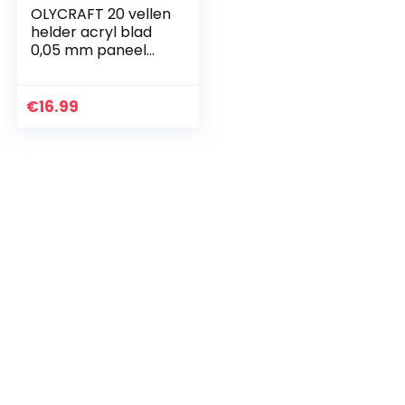
OLYCRAFT 20 vellen
helder acryl blad
0,05 mm paneel
rechthoek perspex
transparant acryl
bord PMMA Silce
€
16.99
vochtbestendig
plastic bord – 12,7 x
17,7 cm