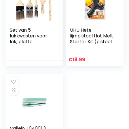
Set van 5
UHU Hete
lakkwasten voor
lijmpistool Hot Melt
lak, platte
Starter Kit (pistool
kwastenset 25.4 38
+ 6 patronen)
52 52 63,5
millimeter met
€
18.99
houten handvat,
schilderkwast,
lazuurkwasten voor
lak,
muurschilderen,
schilderen en
verven
Vallejo T04001 3