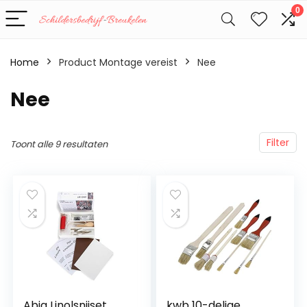
0
Home
Product Montage vereist
‎Nee
‎Nee
Filter
Toont alle 9 resultaten
Abig Linolsnijset,
kwb 10-delige