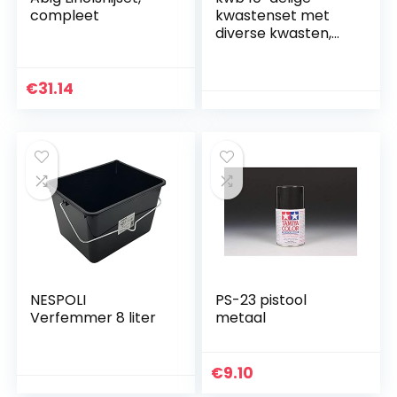
compleet
kwastenset met
diverse kwasten,
lakkwast,
lazuurkwast, voor
schilderwerk en
€
31.14
coating van diverse
oppervlakken van
hout, metaal, steen
en nog veel meer.
NESPOLI
PS-23 pistool
Verfemmer 8 liter
metaal
€
9.10