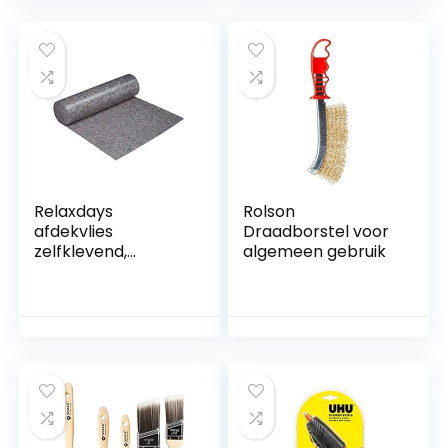
Relaxdays
Rolson
afdekvlies
Draadborstel voor
zelfklevend,
algemeen gebruik
schildersvlies op
rol, antislip,
waterafstotend, 1 x
50m, antislip, voor
vloer, grijs