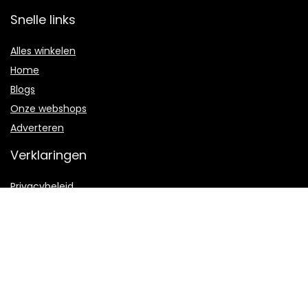
Snelle links
Alles winkelen
Home
Blogs
Onze webshops
Adverteren
Verklaringen
Privacybeleid
algemene voorwaarden
Gelieerde openbaarmaking
2022 © Schildersbedrijf-Breukelen.nl Alle rechten voorbehouden