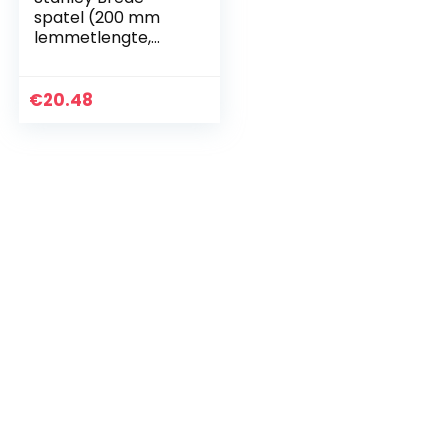
spatel (200 mm
lemmetlengte,
greepkap van
zinklegering,
roestvrij staal,
€
20.48
greepuitsparing)
STHT0-05895