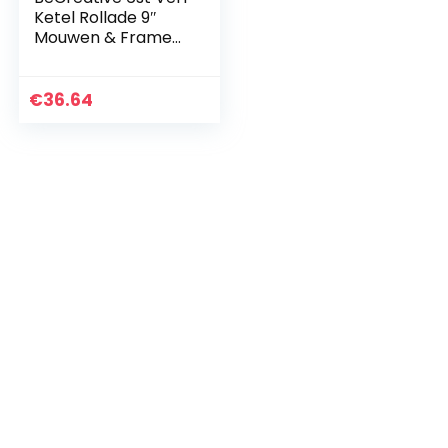
Ketel Rollade 9″
Mouwen & Frame
Set 15L Scuttle
Emmer Deksel
€
36.64