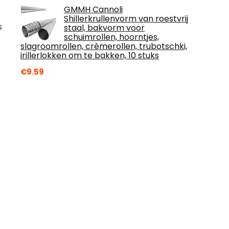
GMMH Cannoli
Shillerkrullenvorm van roestvrij
s
staal, bakvorm voor
schuimrollen, hoorntjes,
slagroomrollen, crèmerollen, trubotschki,
irillerlokken om te bakken, 10 stuks
€
9.59