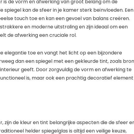
mer is de vorm en afwerking van groot belang om de
e spiegel kan de sfeer in je kamer sterk beïnvloeden. Een
peelse touch toe en kan een gevoel van balans creëren.
trakkere en moderne uitstraling en zijn ideaal om een
lt de afwerking een cruciale rol.
 elegantie toe en vangt het licht op een bijzondere
verweeg dan een spiegel met een gekleurde tint, zoals bro
 interieur geeft. Door zorgvuldig de vorm en afwerking te
n functioneel is, maar ook een prachtig decoratief element
, zijn de kleur en tint belangrijke aspecten die de sfeer e
ditioneel helder spiegelglas is altijd een veilige keuze,