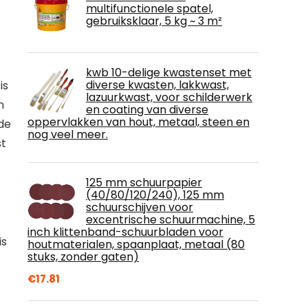
multifunctionele spatel,
gebruiksklaar, 5 kg ~ 3 m²
kwb 10-delige kwastenset met
diverse kwasten, lakkwast,
is
lazuurkwast, voor schilderwerk
n
en coating van diverse
oppervlakken van hout, metaal, steen en
 de
nog veel meer.
st
125 mm schuurpapier
(40/80/120/240), 125 mm
schuurschijven voor
excentrische schuurmachine, 5
inch klittenband-schuurbladen voor
is
houtmaterialen, spaanplaat, metaal (80
stuks, zonder gaten)
€
17.81