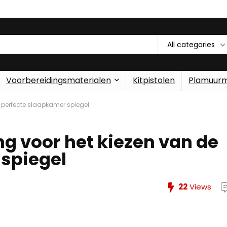
All categories
Voorbereidingsmaterialen
Kitpistolen
Plamuur
e perfecte slaapkamer spiegel
ng voor het kiezen van de
spiegel
22
Views