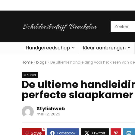
Search
for:
Handgereedschap
Kleur aanbrengen
Home
»
blogs
»
De ultieme handleiding voor het kiezen van d
Meubel
De ultieme handleidi
perfecte slaapkamer 
Stylishweb
mei 12, 2025
0
Save