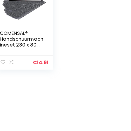
COMENSAL®
Handschuurmach
ineset 230 x 80
mm – Rigipsset –
professionele
handschuurmachi
€
14.91
ne –
gipsgereedschap
– met metalen
klemgreep en
schuurroosterlijne
n – Made in EU