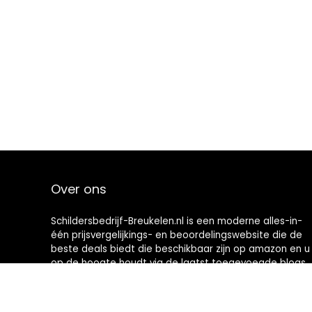
Over ons
Schildersbedrijf-Breukelen.nl is een moderne alles-in-
één prijsvergelijkings- en beoordelingswebsite die de
beste deals biedt die beschikbaar zijn op amazon en u
op de hoogte houdt via de laatst toegevoegde blogs.
Alle afbeeldingen zijn auteursrechtelijk beschermd
door hun respectievelijke eigenaren. Alle geciteerde
inhoud is afgeleid van hun respectievelijke bronnen.