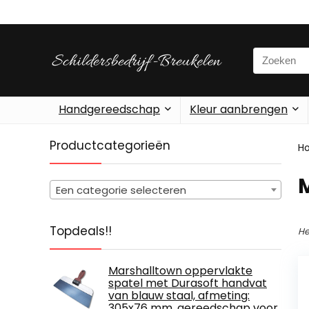
Search
for:
Handgereedschap
Kleur aanbrengen
Productcategorieën
H
Een categorie selecteren
Topdeals!!
He
Marshalltown oppervlakte
spatel met Durasoft handvat
van blauw staal, afmeting:
305x76 mm, gereedschap voor