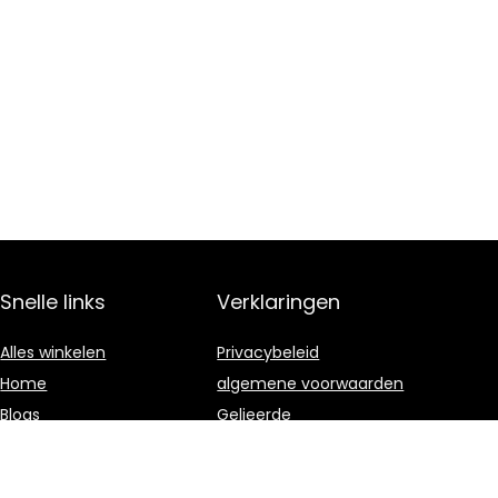
Snelle links
Verklaringen
Alles winkelen
Privacybeleid
Home
algemene voorwaarden
Blogs
Gelieerde
openbaarmaking
Onze webshops
Adverteren