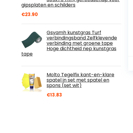
gipsplaten en schilders
€
23.90
Gsyamh kunstgras Turf
verbindingsband Zelfklevende
verbinding met groene tape
Hoge dichtheid nep kunstgras
tape
Molto Tegelfix kant-en-klare
spatel in set met spatel en
spons (set wit)
€
13.83