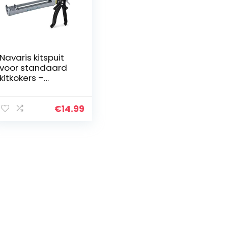
Navaris kitspuit
voor standaard
kitkokers –
Metalen kitpistool
voor kokers en
tubes van kokers
€
14.99
van 310 ml –
Siliconen, acryl en
montageschuim