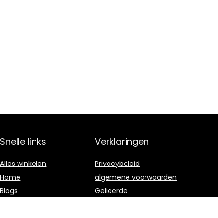
Snelle links
Verklaringen
Alles winkelen
Privacybeleid
Home
algemene voorwaarden
Blogs
Gelieerde
openbaarmaking
Onze webshops
Adverteren