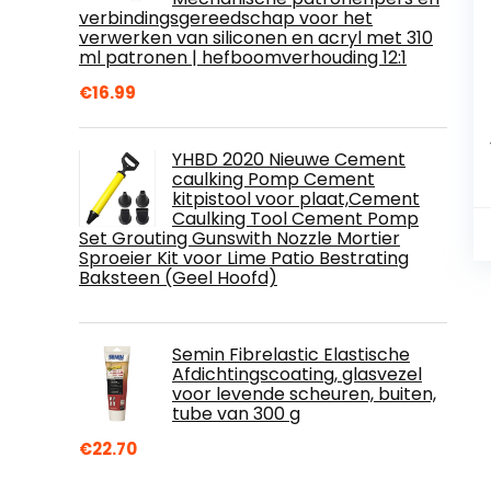
verbindingsgereedschap voor het
verwerken van siliconen en acryl met 310
ml patronen | hefboomverhouding 12:1
€
16.99
YHBD 2020 Nieuwe Cement
caulking Pomp Cement
kitpistool voor plaat,Cement
Caulking Tool Cement Pomp
Set Grouting Gunswith Nozzle Mortier
Sproeier Kit voor Lime Patio Bestrating
Baksteen (Geel Hoofd)
Semin Fibrelastic Elastische
Afdichtingscoating, glasvezel
voor levende scheuren, buiten,
tube van 300 g
€
22.70