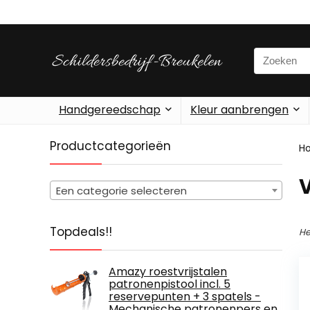
Search
for:
Handgereedschap
Kleur aanbrengen
Productcategorieën
H
Een categorie selecteren
Topdeals!!
He
Amazy roestvrijstalen
patronenpistool incl. 5
reservepunten + 3 spatels -
Mechanische patronenpers en