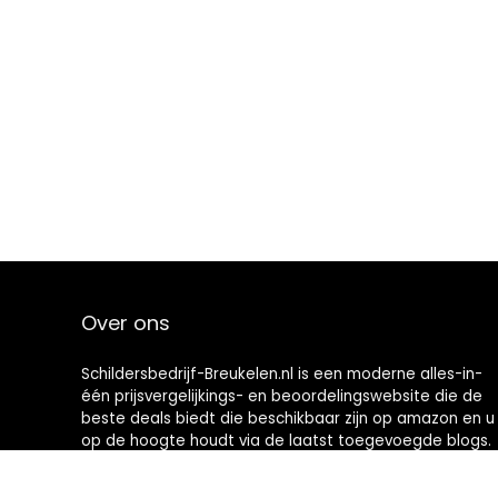
Over ons
Schildersbedrijf-Breukelen.nl is een moderne alles-in-
één prijsvergelijkings- en beoordelingswebsite die de
beste deals biedt die beschikbaar zijn op amazon en u
op de hoogte houdt via de laatst toegevoegde blogs.
Alle afbeeldingen zijn auteursrechtelijk beschermd
door hun respectievelijke eigenaren. Alle geciteerde