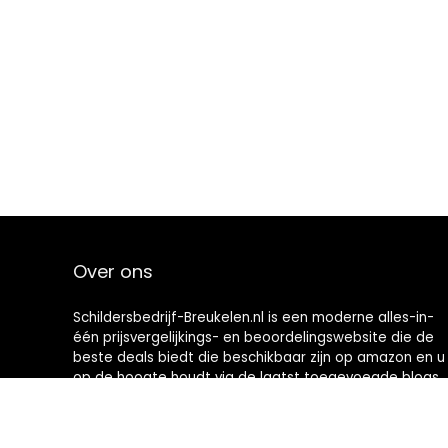
Over ons
Schildersbedrijf-Breukelen.nl is een moderne alles-in-
één prijsvergelijkings- en beoordelingswebsite die de
beste deals biedt die beschikbaar zijn op amazon en u
op de hoogte houdt via de laatst toegevoegde blogs.
Alle afbeeldingen zijn auteursrechtelijk beschermd
door hun respectievelijke eigenaren. Alle geciteerde
inhoud is afgeleid van hun respectievelijke bronnen.