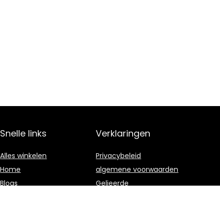
Snelle links
Verklaringen
Alles winkelen
Privacybeleid
Home
algemene voorwaarden
Blogs
Gelieerde
openbaarmaking
Onze webshops
Adverteren