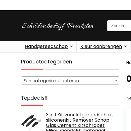
Search
for:
Handgereedschap
Kleur aanbrengen
Productcategorieën
H
‎
Een categorie selecteren
Topdeals!!
He
3 in 1 Kit voor kitgereedschap,
siliconenkit Remover Schop
Glas Cement Kitschraper
Milieuvriendelijk materiaal,