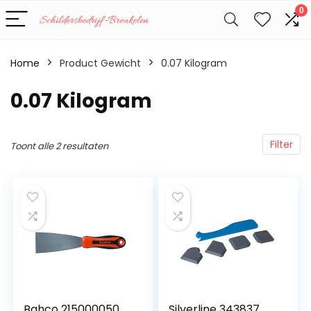
0
Home
Product Gewicht
‎0.07 Kilogram
‎0.07 Kilogram
Filter
Toont alle 2 resultaten
Bahco 215000050
Silverline 343837