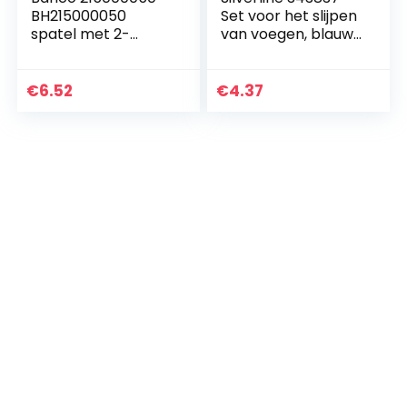
BH215000050
Set voor het slijpen
spatel met 2-
van voegen, blauw,
componentengree
set van 5 stuks
p 50mm
€
6.52
€
4.37