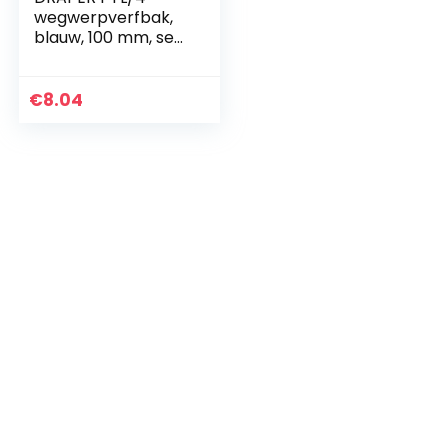
wegwerpverfbak,
blauw, 100 mm, set
van 5
€
8.04