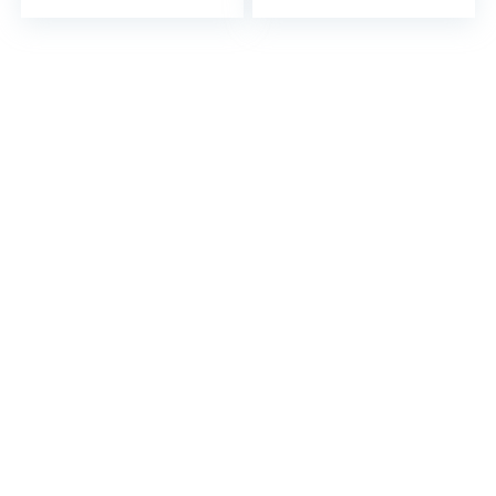
regeling,
temperatuurinstelli
ng met instelwiel,
luchtstroomregelin
g 150 – 500 l/min,
2200 W