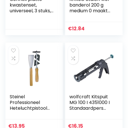
kwastenset,
banderol 200 g
universeel, 3 stuks,
medium 0 maakt
COXB365100 Single
hout, verwijdert vuil
op tegels/stenen
vloeren, gepolijste
€
12.84
koperen
buizen/fittingen
Steinel
wolfcraft Kitspuit
Professioneel
MG 100 I 4351000 I
Heteluchtpistool
Standaardpers
HG 2120 E,
voor hobby en
warmtepistool,
doe-het-zelf
elektronische
€
13.95
€
16.15