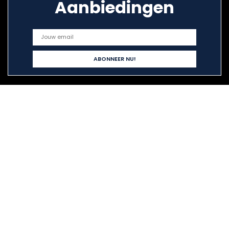
Aanbiedingen
Snelle links
Alles winkelen
Home
Blogs
Onze webshops
Adverteren
Verklaringen