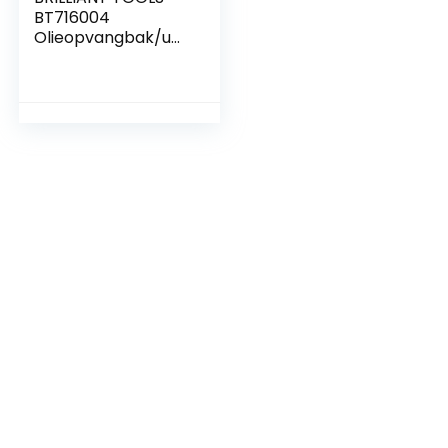
BT716004
Olieopvangbak/uni
versele bak, 8 liter
[Powered by KS
TOOLS]