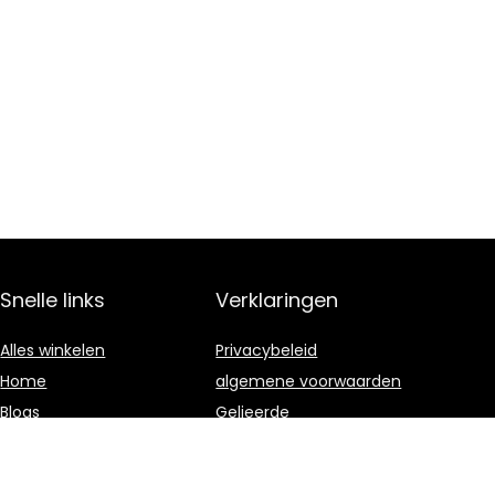
Snelle links
Verklaringen
Alles winkelen
Privacybeleid
Home
algemene voorwaarden
Blogs
Gelieerde
openbaarmaking
Onze webshops
Adverteren