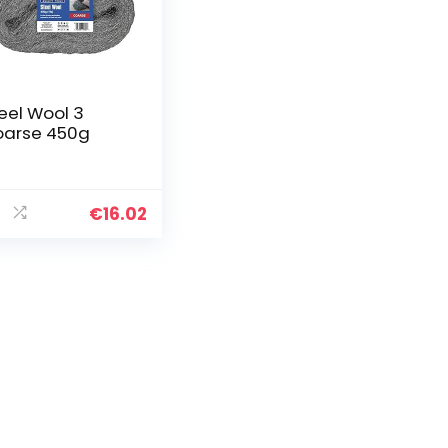
eel Wool 3
arse 450g
€
16.02