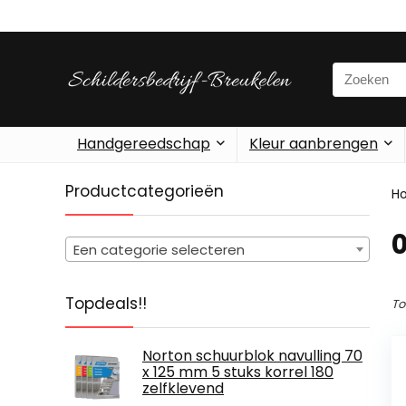
Search
for:
Handgereedschap
Kleur aanbrengen
Productcategorieën
H
‎
Een categorie selecteren
Topdeals!!
To
Norton schuurblok navulling 70
x 125 mm 5 stuks korrel 180
zelfklevend