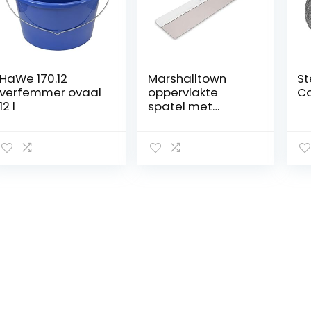
HaWe 170.12
Marshalltown
St
verfemmer ovaal
oppervlakte
Co
12 l
spatel met
DuraSoft handvat
van roestvrij
staal,
gereedschap
voor gipsplaten
en schilders,
spatelafmetinge
n: 508×76 mm