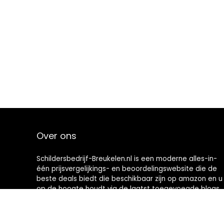
Over ons
Schildersbedrijf-Breukelen.nl is een moderne alles-in-
één prijsvergelijkings- en beoordelingswebsite die de
beste deals biedt die beschikbaar zijn op amazon en u
op de hoogte houdt via de laatst toegevoegde blogs.
Alle afbeeldingen zijn auteursrechtelijk beschermd
door hun respectievelijke eigenaren. Alle geciteerde
inhoud is afgeleid van hun respectievelijke bronnen.