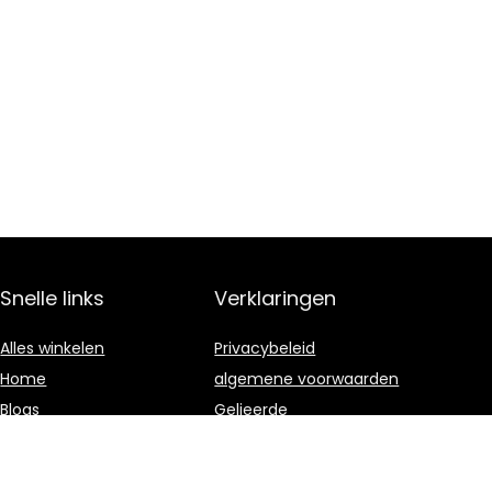
Snelle links
Verklaringen
Alles winkelen
Privacybeleid
Home
algemene voorwaarden
Blogs
Gelieerde
openbaarmaking
Onze webshops
Adverteren