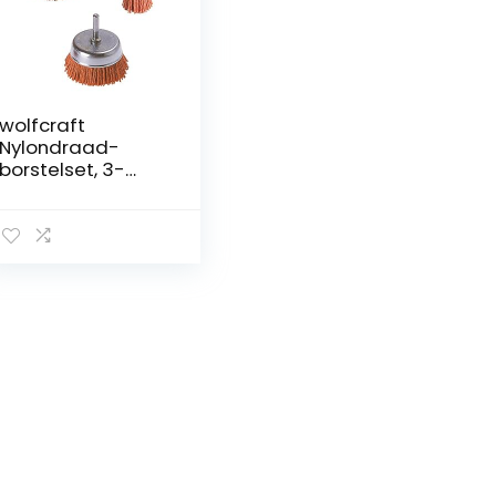
wolfcraft
Nylondraad-
borstelset, 3-
delig, agressief I
2741000