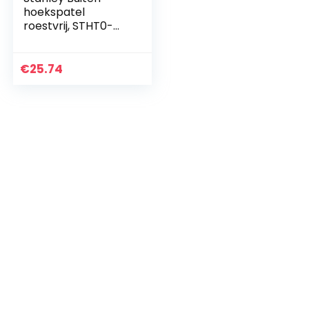
hoekspatel
roestvrij, STHT0-
05622
€
25.74