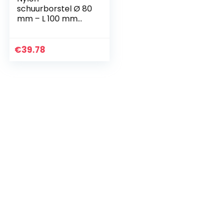
schuurborstel Ø 80
mm – L 100 mm
voor het
verwijderen/ontgrij
zen/reinigen
€
39.78