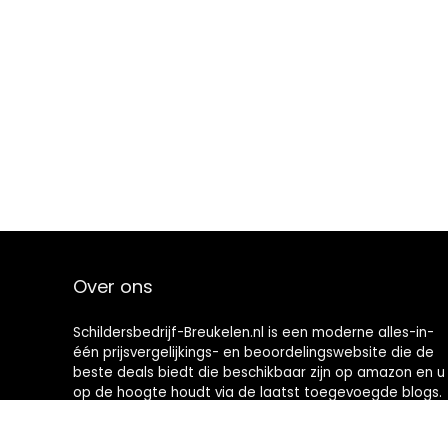
Over ons
Schildersbedrijf-Breukelen.nl is een moderne alles-in-
één prijsvergelijkings- en beoordelingswebsite die de
beste deals biedt die beschikbaar zijn op amazon en u
op de hoogte houdt via de laatst toegevoegde blogs.
Alle afbeeldingen zijn auteursrechtelijk beschermd
door hun respectievelijke eigenaren. Alle geciteerde