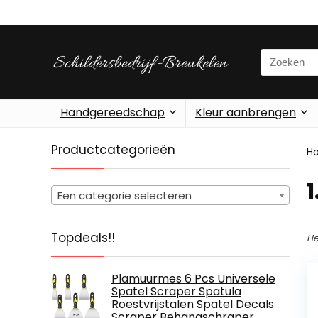
Search
for:
Handgereedschap
Kleur aanbrengen
Productcategorieën
H
‎
Een categorie selecteren
Topdeals!!
He
Plamuurmes 6 Pcs Universele
Spatel Scraper Spatula
Roestvrijstalen Spatel Decals
Scraper Behangschraper