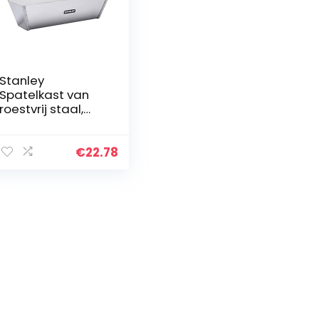
Stanley
Spatelkast van
roestvrij staal,
305 mm, STHT0-
05867
€
22.78