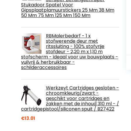
Stukadoor Spatel Voor
Gipsplaatplamuurstickers 25 Mm 38 Mm
50 Mm 75 Mm 125 Mm 150 Mm
RBMalerbedarf - 1 x
stofwerende deur met
ritssluiting - 100% stofvrije
stofdeur - 2,20 m x 1,10 m
stofscherm - ideaal voor uw bouwplaats -
vuilvrij & herbruikbaar -
schilderaccessoires
Werkzeyt Cartridges gesloten -
chroomkleurig/zwart -
geschikt voor cartridges en
zakken met de inhoud 310 ml - /
cartridgepistool/siliconen spuit / B27422
€
13.01