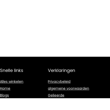
Snelle links
Verklaringen
Alles winkelen
Privacybeleid
Home
algemene voorwaarden
Blogs
Gelieerde
openbaarmaking
Onze webshops
Adverteren