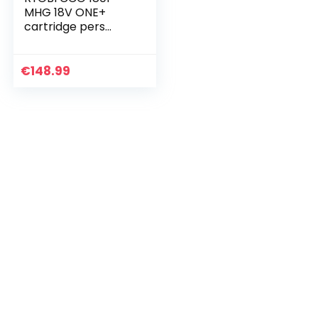
MHG 18V ONE+
cartridge pers
(zonder accu en
snellader), geel
€
148.99