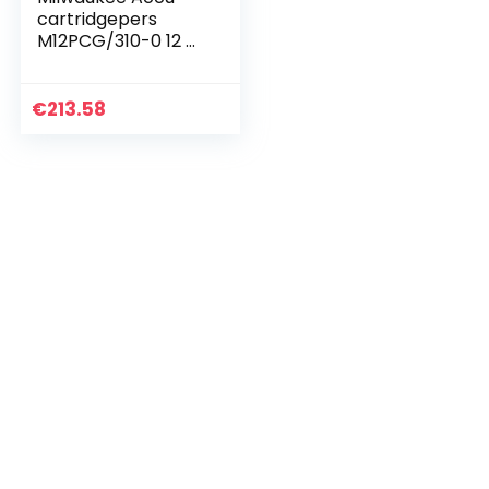
cartridgepers
M12PCG/310-0 12 V
– XXX, 1 stuk,
4933441783
€
213.58