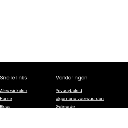
Snelle links
Verklaringen
Alles winkelen
Privacybeleid
Home
algemene voorwaarden
Blogs
Gelieerde
openbaarmaking
Onze webshops
Adverteren