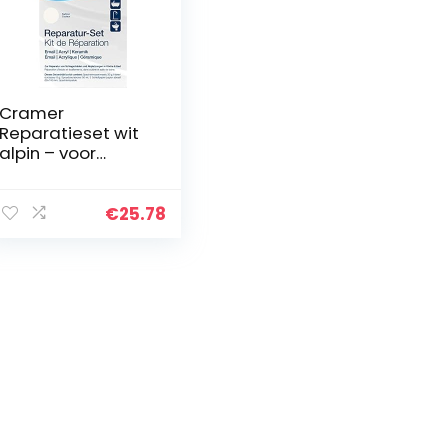
Cramer
Reparatieset wit
alpin – voor
badkuipen,
douchebakken &
wastafels –
€
25.78
professionele
oplossing voor
het oplossen van
impactschade en
afschilfering op
email, keramiek
en acryl