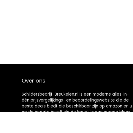
Over ons
Schildersbedrijf-Breukelen.nl is een moderne alles-in-
één prijsvergelijkings- en beoordelingswebsite die de
beste deals biedt die beschikbaar zijn op amazon en u
op de hoogte houdt via de laatst toegevoegde blogs.
Alle afbeeldingen zijn auteursrechtelijk beschermd
door hun respectievelijke eigenaren. Alle geciteerde
inhoud is afgeleid van hun respectievelijke bronnen.