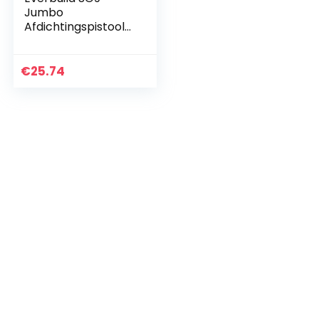
Jumbo
Afdichtingspistool
voor cartridges
met 900 ml,
verschillende
€
25.74
kleuren