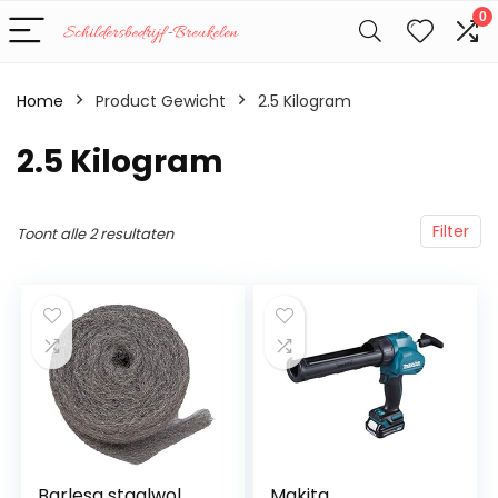
0
Home
Product Gewicht
‎2.5 Kilogram
‎2.5 Kilogram
Filter
Toont alle 2 resultaten
Barlesa staalwol
Makita