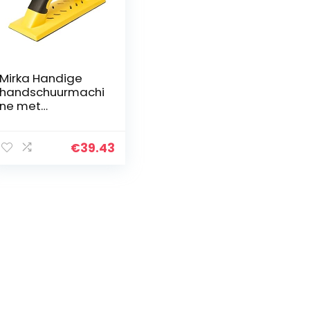
Mirka Handige
handschuurmachi
ne met
klittenband en
afzuiging voor
80x230mm
€
39.43
schuurstroken,
schuurblok voor
het schuren van
plamuur, gips,
hout, stofvrij
schuren,
8391200111