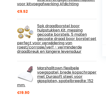
voor kitvoegafwerking Afdichting
€
9.52
5pk draadborstel boor
hulpstukken Kit, messing
gecoate borstels, 5 maten
gecoate draad boor borstel set
perfect voor verwijdering van
roest/corrosie/verf - verminderde
draadbreuk en langere levensduur
Marshalltown flexibele
voegspatel, brede kopschraper
met Durasoft steel, voor
gipsplaten, spatelbreedte: 152
mm.
€
19.90