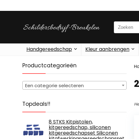
Search
for:
Handgereedschap
Kleur aanbrengen
Productcategorieën
H
‎
Een categorie selecteren
Topdeals!!
He
8 STKS Kitpistolen,
kitgereedschap, siliconen
kitgereedschapset Siliconen
kitafwerkingsgereedschapsset