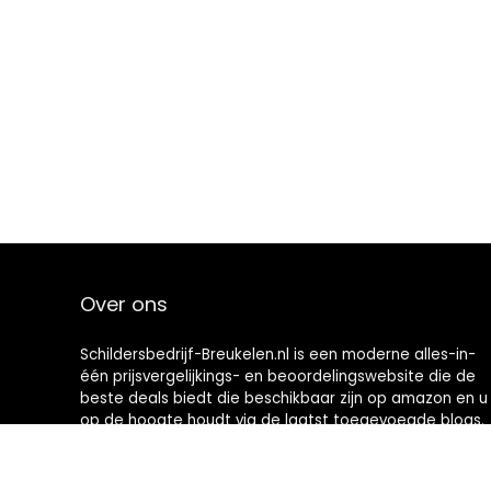
Over ons
Schildersbedrijf-Breukelen.nl is een moderne alles-in-
één prijsvergelijkings- en beoordelingswebsite die de
beste deals biedt die beschikbaar zijn op amazon en u
op de hoogte houdt via de laatst toegevoegde blogs.
Alle afbeeldingen zijn auteursrechtelijk beschermd
door hun respectievelijke eigenaren. Alle geciteerde
inhoud is afgeleid van hun respectievelijke bronnen.