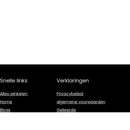
Snelle links
Verklaringen
Alles winkelen
Privacybeleid
Home
algemene voorwaarden
Blogs
Gelieerde
openbaarmaking
Onze webshops
Adverteren