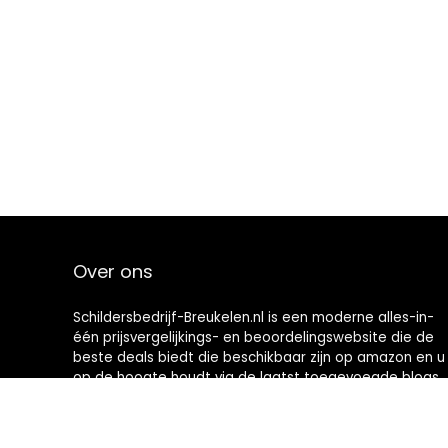
Over ons
Schildersbedrijf-Breukelen.nl is een moderne alles-in-
één prijsvergelijkings- en beoordelingswebsite die de
beste deals biedt die beschikbaar zijn op amazon en u
op de hoogte houdt via de laatst toegevoegde blogs.
Alle afbeeldingen zijn auteursrechtelijk beschermd
door hun respectievelijke eigenaren. Alle geciteerde
inhoud is afgeleid van hun respectievelijke bronnen.