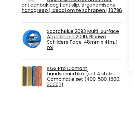
antiaanbaklaag | antislip, ergonomische
handgreep | ideaal om te schrapen | 18798
ScotchBlue 2093 Multi-Surface
Afplakband 2090, Blauwe
Schilders Tape, 48mm x 41m, 1
rol
KGS Pro Diamant
handschuurblok (set 4 stuks,
Combinatie set (400, 500, 1500,
3000))