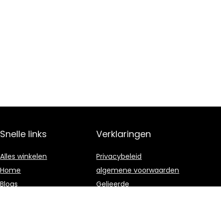
Snelle links
Verklaringen
Alles winkelen
Privacybeleid
Home
algemene voorwaarden
Blogs
Gelieerde
openbaarmaking
Onze webshops
Adverteren