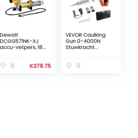
Dewalt
VEVOR Caulking
DCGG571NK-XJ
Gun 0-4000N
accu-vetpers, 18
Stuwkracht
V
Kitpistool 12V
(basisv.),Meerkleu
Patroonpistool
rig
Perfect voor het
€
278.75
Opvullen van
Scheuren en
Gaten in
Verschillende
Soorten Glas,
Sanitair,
Keukenapparatuu
r en Andere
Bouwfaciliteiten