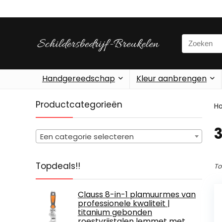
Search
for:
Handgereedschap
Kleur aanbrengen
Productcategorieën
H
‎
Een categorie selecteren
Topdeals!!
To
Clauss 8-in-1 plamuurmes van
professionele kwaliteit |
titanium gebonden
roestvrijstalen lemmet met