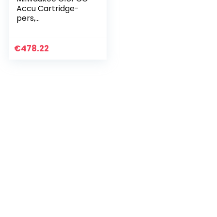
Accu Cartridge-
pers,
C18PCG/600A/2.0
Ah, 18 V
€
478.22