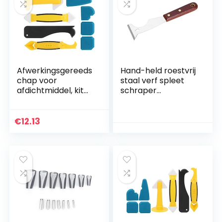
Afwerkingsgereeds
Hand-held roestvrij
chap voor
staal verf spleet
afdichtmiddel, kit
schraper
voor
lichtgewicht
kitgereedschap,
plamuurmes
professionele
schraper antislip
€
12.13
siliconen Duurzame
handvat
multifunctionele 8-
multifunctionele
delige compacte
voor reiniging(2.3
keukenreiniging
inches)
voor voegen in de
badkamer