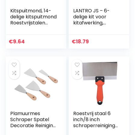
Kitspuitmond, 14-
LANTRO JS – 6-
delige kitspuitmond
delige kit voor
Roestvrijstalen
kitafwerking,
kitspuitmond
inclusief
Applicator
kitspuitmond,
Afwerkingsgereeds
multifunctionele
€
9.64
€
18.79
chap
kitspatels, siliconen
schraper voor
gootstenen,
badkamerdouchet
egels
Plamuurmes
Roestvrij staal 6
Schraper Spatel
inch/8 inch
Decoratie Reiniging
schraperreinigings
Schraper
gereedschap