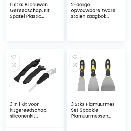
11 stks Breeuwen
2-delige
Gereedschap, Kit
opvouwbare zware
Spatel Plastic
stalen zaagbok
Breeuwen Finisher
draagbare zaag
Cleaning Nozzle
paard antislip
Spatels Filler
schraag staat
Strooier Tool
werkondersteuning
, 289.2 oz, geel
3 in 1 Kit voor
3 Stks Plamuurmes
kitgereedschap,
Set Spackle
siliconenkit
Plamuurmessen
Remover Schop
Metalen Schraper
Glas Cement
Tool voor