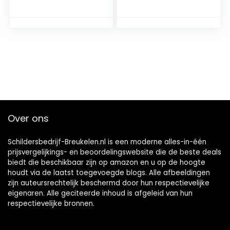
Gereedschapsset
Geschikt voor
voor Lichte Bouw
huishoudelijke
Thuis Projecten
reiniging van droge
muurverf(8英寸)
Over ons
Schildersbedrijf-Breukelen.nl is een moderne alles-in-één
prijsvergelijkings- en beoordelingswebsite die de beste deals
biedt die beschikbaar zijn op amazon en u op de hoogte
houdt via de laatst toegevoegde blogs. Alle afbeeldingen
zijn auteursrechtelijk beschermd door hun respectievelijke
eigenaren. Alle geciteerde inhoud is afgeleid van hun
respectievelijke bronnen.