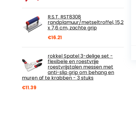
R.S.T. RST8308
randplamuur/metseltroffel, 15,2
x 7,6 cm, zachte grip
€
16.21
rokkel Spatel 3-delige set -
flexibele en roestvrije
roestvrijstalen messen met
anti-slip grip om behang en
muren af te krabben - 3 stuks
€
11.39