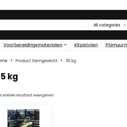
All categories
Voorbereidingsmaterialen
Kitpistolen
Plamuur
ome
Product Itemgewicht
‎35 kg
35 kg
t enkele resultaat weergeven