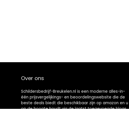
Over ons
Schildersbedrijf-Breukelen.nl is een moderne alles-in-
één prijsvergelijkings- en beoordelingswebsite die de
beste deals biedt die beschikbaar zijn op amazon en u
op de hoogte houdt via de laatst toegevoegde blogs.
Alle afbeeldingen zijn auteursrechtelijk beschermd
door hun respectievelijke eigenaren. Alle geciteerde
inhoud is afgeleid van hun respectievelijke bronnen.