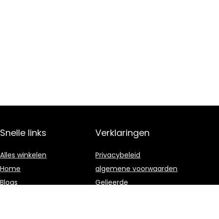
Snelle links
Verklaringen
Alles winkelen
Privacybeleid
Home
algemene voorwaarden
Blogs
Gelieerde
openbaarmaking
Onze webshops
Adverteren