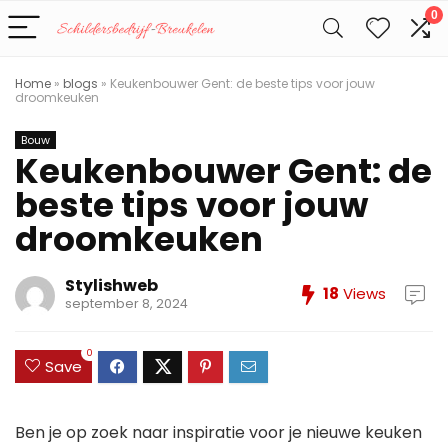
0
Home
»
blogs
»
Keukenbouwer Gent: de beste tips voor jouw
droomkeuken
Bouw
Keukenbouwer Gent: de
beste tips voor jouw
droomkeuken
Stylishweb
18
Views
september 8, 2024
0
Save
Ben je op zoek naar inspiratie voor je nieuwe keuken