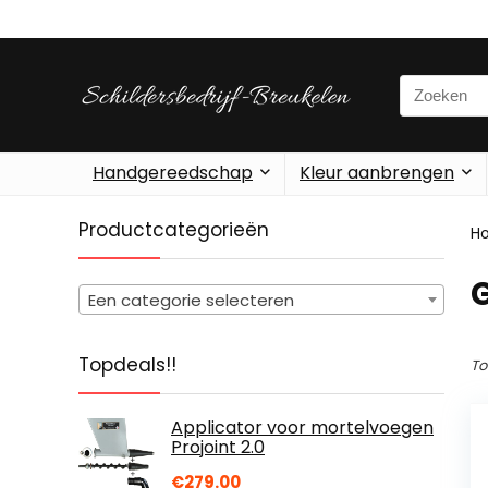
Search
for:
Handgereedschap
Kleur aanbrengen
Productcategorieën
H
‎
Een categorie selecteren
Topdeals!!
To
Applicator voor mortelvoegen
Projoint 2.0
€
279.00