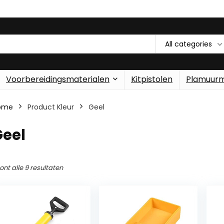
All categories
Voorbereidingsmaterialen
Kitpistolen
Plamuur
ome
Product Kleur
‎Geel
Geel
ont alle 9 resultaten