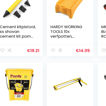
Cement kitpistool,
HARDY WORKING
MI
ss shovan
TOOLS 10x
BL
cement kit pomp,
verfpotten,
RO
mortel wijzen met
verfschaal
4 spuitmonden
breedte 16cm,
voegpistool
lengte 30cm,
€
19.21
€
14.05
sproeier
lakbak voor
applicator tool
muurverf,
voor cement kalk
schilderingsacce
ssoires, kunststof,
geel, A0146-
221030, 16×30 cm