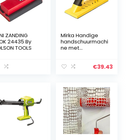
NI ZANDING
Mirka Handige
OK 24435 By
handschuurmachi
LSON TOOLS
ne met
klittenband en
afzuiging voor
80x230mm
€
39.43
schuurstroken,
schuurblok voor
het schuren van
plamuur, gips,
hout, stofvrij
schuren,
8391200111