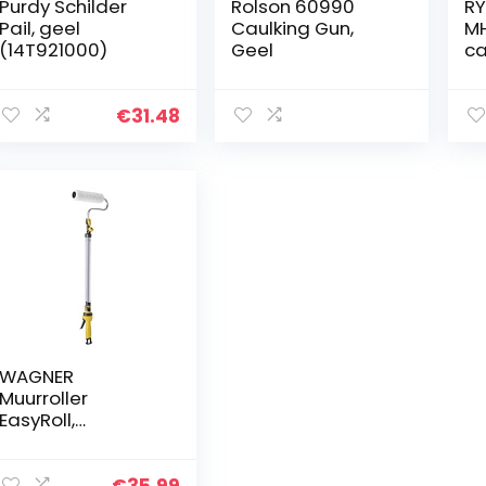
Purdy Schilder
Rolson 60990
RY
Pail, geel
Caulking Gun,
MH
(14T921000)
Geel
ca
(z
sn
€
31.48
WAGNER
Muurroller
EasyRoll,
handmatige
verflaag,
verfroller met
€
35.99