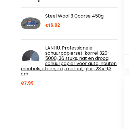
Steel Wool 3 Coarse 450g
€
16.02
LANHU, Professionele
schuurpapierset, korrel 320-
5000, 36 stuks, nat en droog,
schuurpapier voor auto, houten
meubels, steen, lak, metaal, glas, 23 x 9,3
cm
€
7.99