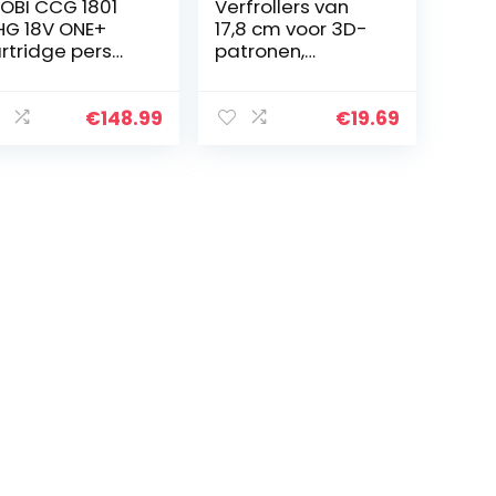
OBI CCG 1801
Verfrollers van
G 18V ONE+
17,8 cm voor 3D-
rtridge pers
patronen,
onder accu en
huishoudelijke
ellader), geel
doe-het-
zelfverfroller,
€
148.99
€
19.69
kunstborstel voor
decoratie huis,
decoratie club
(krokodillenpatro
on)