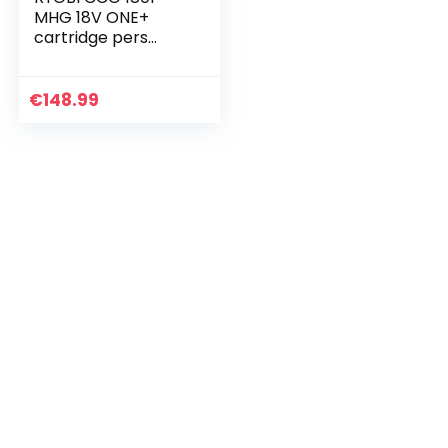
MHG 18V ONE+
cartridge pers
(zonder accu en
snellader), geel
€
148.99