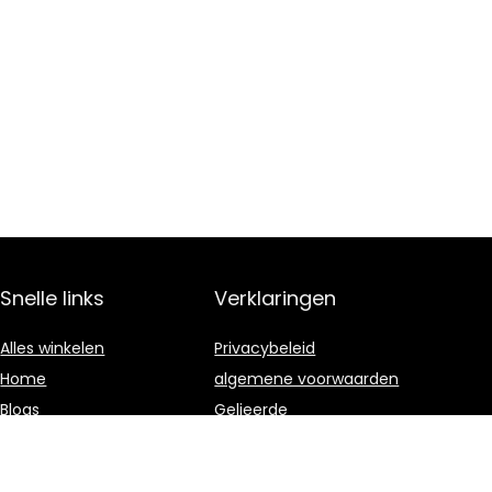
Snelle links
Verklaringen
Alles winkelen
Privacybeleid
Home
algemene voorwaarden
Blogs
Gelieerde
openbaarmaking
Onze webshops
Adverteren