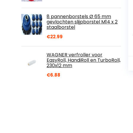
8 pannenborstels Ø 65 mm
gevlochten slijpborstel M14 x 2
staalborstel
€
22.99
WAGNER verfroller voor
EasyRoll, HandiRoll en TurboRoll,
230x12 mm
€
6.88