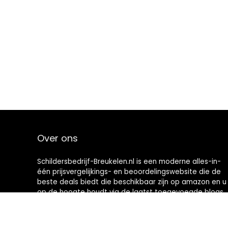
Over ons
Schildersbedrijf-Breukelen.nl is een moderne alles-in-
één prijsvergelijkings- en beoordelingswebsite die de
beste deals biedt die beschikbaar zijn op amazon en u
op de hoogte houdt via de laatst toegevoegde blogs.
Alle afbeeldingen zijn auteursrechtelijk beschermd
door hun respectievelijke eigenaren. Alle geciteerde
inhoud is afgeleid van hun respectievelijke bronnen.