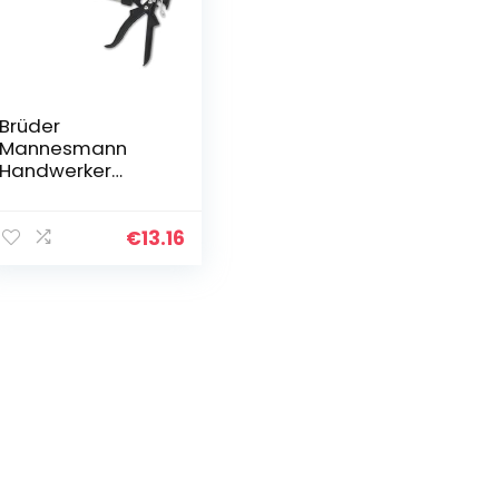
Brüder
Mannesmann
Handwerker
patroonpistool
voor 310 ml
cartridges en
€
13.16
zakken