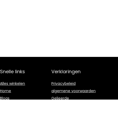
Snelle links
Verklaringen
Alles winkelen
Privacybeleid
Home
algemene voorwaarden
Blogs
Gelieerde
openbaarmaking
Onze webshops
Adverteren