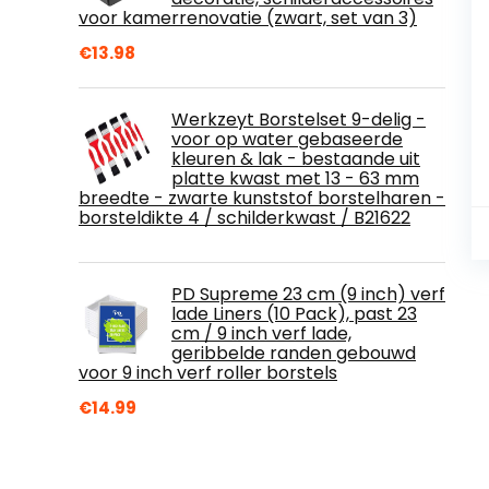
voor kamerrenovatie (zwart, set van 3)
€
13.98
Werkzeyt Borstelset 9-delig -
voor op water gebaseerde
kleuren & lak - bestaande uit
platte kwast met 13 - 63 mm
breedte - zwarte kunststof borstelharen -
borsteldikte 4 / schilderkwast / B21622
PD Supreme 23 cm (9 inch) verf
lade Liners (10 Pack), past 23
cm / 9 inch verf lade,
geribbelde randen gebouwd
voor 9 inch verf roller borstels
€
14.99