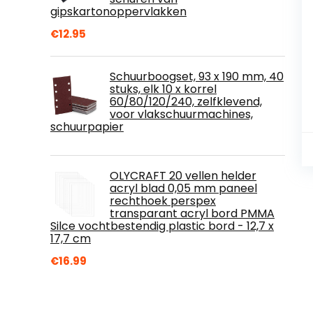
gipskartonoppervlakken
€
12.95
Schuurboogset, 93 x 190 mm, 40
stuks, elk 10 x korrel
60/80/120/240, zelfklevend,
voor vlakschuurmachines,
schuurpapier
OLYCRAFT 20 vellen helder
acryl blad 0,05 mm paneel
rechthoek perspex
transparant acryl bord PMMA
Silce vochtbestendig plastic bord - 12,7 x
17,7 cm
€
16.99