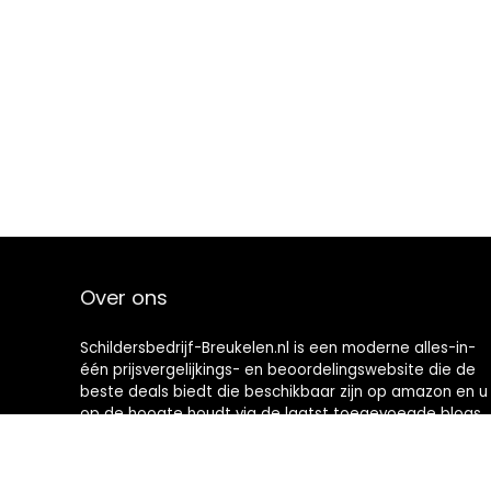
Over ons
Schildersbedrijf-Breukelen.nl is een moderne alles-in-
één prijsvergelijkings- en beoordelingswebsite die de
beste deals biedt die beschikbaar zijn op amazon en u
op de hoogte houdt via de laatst toegevoegde blogs.
Alle afbeeldingen zijn auteursrechtelijk beschermd
door hun respectievelijke eigenaren. Alle geciteerde
inhoud is afgeleid van hun respectievelijke bronnen.