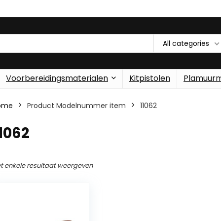
All categories
Voorbereidingsmaterialen
Kitpistolen
Plamuur
ome
Product Modelnummer item
‎11062
11062
t enkele resultaat weergeven