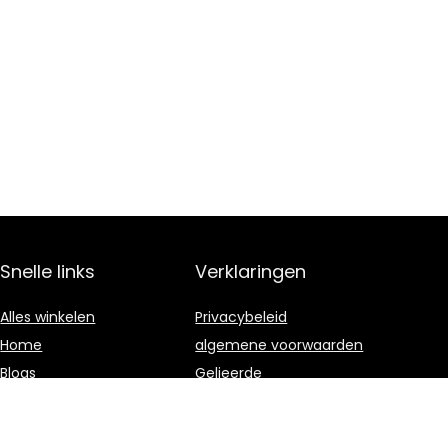
Snelle links
Verklaringen
Alles winkelen
Privacybeleid
Home
algemene voorwaarden
Blogs
Gelieerde
openbaarmaking
Onze webshops
Adverteren