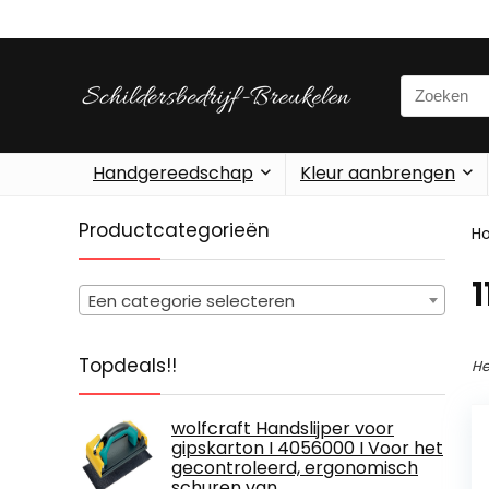
Search
for:
Handgereedschap
Kleur aanbrengen
Productcategorieën
H
‎
Een categorie selecteren
Topdeals!!
He
wolfcraft Handslijper voor
gipskarton I 4056000 I Voor het
gecontroleerd, ergonomisch
schuren van