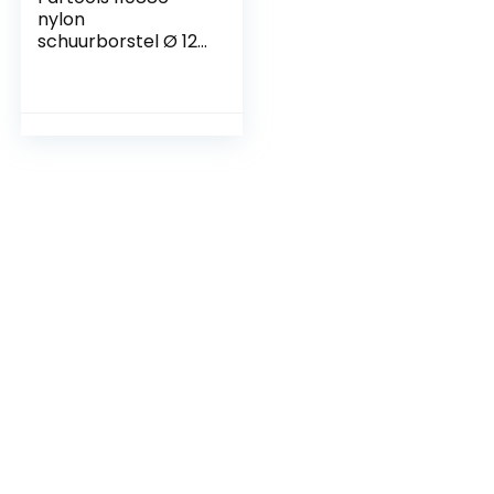
nylon
schuurborstel Ø 120
mm – L 100 mm
voor Renovator
REX120C, REX200 en
REX-H200 voor het
verwijderen/verwijd
eren/reinigen