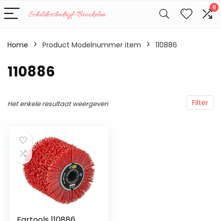
0
Home
Product Modelnummer item
‎110886
‎110886
Filter
Het enkele resultaat weergeven
Fartools 110886