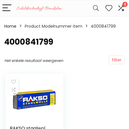
0
Home
Product Modelnummer item
‎4000841799
‎4000841799
Filter
Het enkele resultaat weergeven
RAKSO staalwol