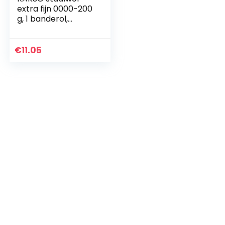
extra fijn 0000-200
g, 1 banderol,
gepolijst gewaxt
hout, koper,
messing, matte
€
11.05
oppervlakken,
reinigt glas