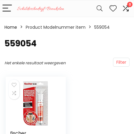
0
Home
Product Modelnummer item
‎559054
‎559054
Filter
Het enkele resultaat weergeven
fischer