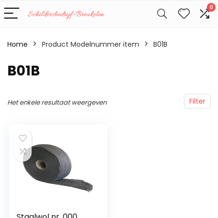
0
Home
Product Modelnummer item
‎B01B
‎B01B
Filter
Het enkele resultaat weergeven
Staalwol nr. 000