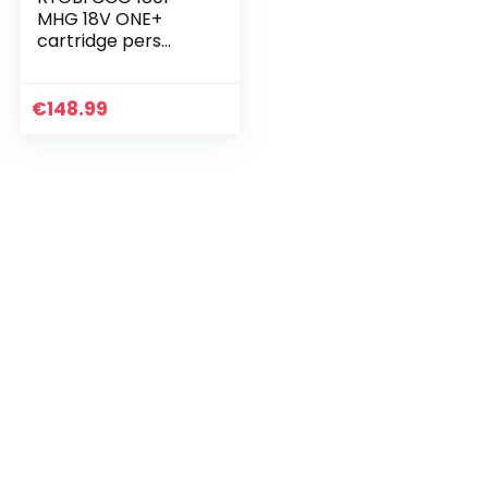
MHG 18V ONE+
cartridge pers
(zonder accu en
snellader), geel
€
148.99