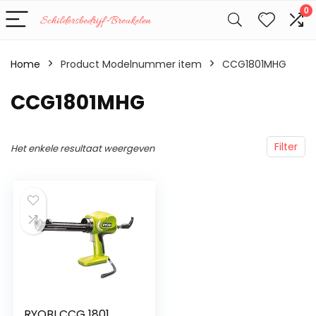
0
Home
Product Modelnummer item
‎CCG1801MHG
‎CCG1801MHG
Filter
Het enkele resultaat weergeven
RYOBI CCG 1801