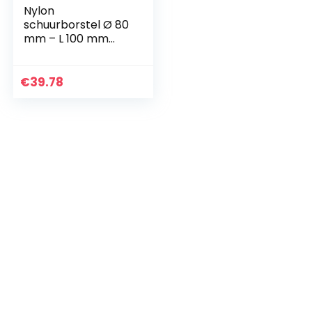
Nylon
schuurborstel Ø 80
mm – L 100 mm
voor het
verwijderen/ontgrij
zen/reinigen
€
39.78