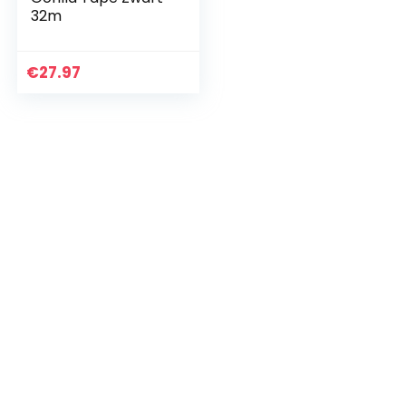
32m
€
27.97