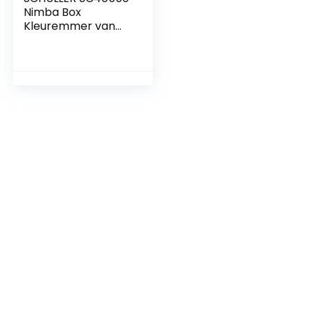
Nimba Box
Kleuremmer van
kunststof, met
draagbeugel,
inhoud 8 liter,
gesorteerd op
kleur