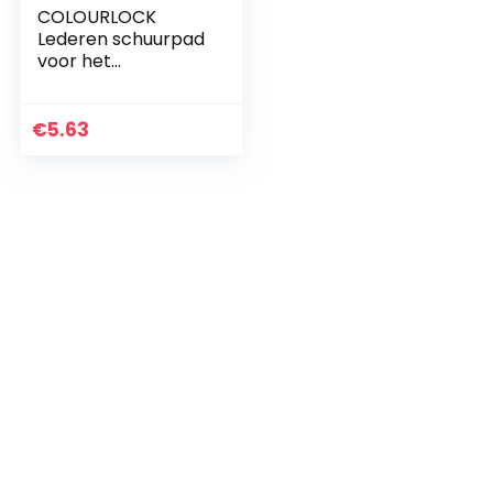
COLOURLOCK
Lederen schuurpad
voor het
gladmaken van
ruwe plekken
tegen
€
5.63
lederreparaties