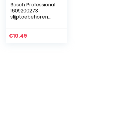
Bosch Professional
1609200273
slijptoebehoren
schijfborstel 100
mm grof
€
10.49