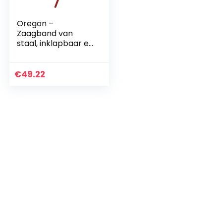
Oregon –
Zaagband van
staal, inklapbaar en
verstelbaar,
houtblokken van
maximaal 27 cm
€
49.22
breed (584145)